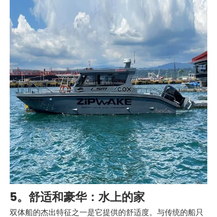
5。舒适和豪华：水上的家
双体船的杰出特征之一是它提供的舒适度。与传统的船只