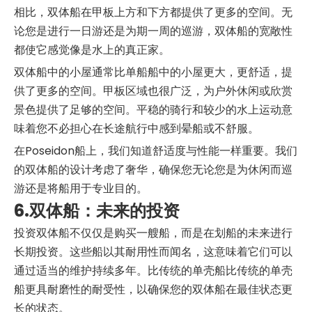
相比，双体船在甲板上方和下方都提供了更多的空间。无
论您是进行一日游还是为期一周的巡游，双体船的宽敞性
都使它感觉像是水上的真正家。
双体船中的小屋通常比单船船中的小屋更大，更舒适，提
供了更多的空间。甲板区域也很广泛，为户外休闲或欣赏
景色提供了足够的空间。平稳的骑行和较少的水上运动意
味着您不必担心在长途航行中感到晕船或不舒服。
在Poseidon船上，我们知道舒适度与性能一样重要。我们
的双体船的设计考虑了奢华，确保您无论您是为休闲而巡
游还是将船用于专业目的。
6.双体船：未来的投资
投资双体船不仅仅是购买一艘船，而是在划船的未来进行
长期投资。这些船以其耐用性而闻名，这意味着它们可以
通过适当的维护持续多年。比传统的单壳船比传统的单壳
船更具耐磨性的耐受性，以确保您的双体船在最佳状态更
长的状态。