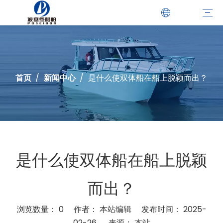
乘客船
潜水船
登陆艇
巡逻船
引航船
休闲船
游艇
双体船
钓鱼船
一站式解决方案
案例研究
优势
证书
视频
下载
首页
/
新闻中心
/
是什么使双体船在船上脱颖而出？
是什么使双体船在船上脱颖
而出？
浏览数量：
0
作者： 本站编辑 发布时间： 2025-
02-26 来源：
本站