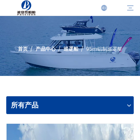
乘客船
潜水船
登陆艇
巡逻船
引航船
休闲船
游艇
双体船
钓鱼船
一站式解决方案
案例研究
优势
证书
视频
下载
首页
/
产品中心
/
巡逻船
/
95m铝制巡逻艇
所有产品