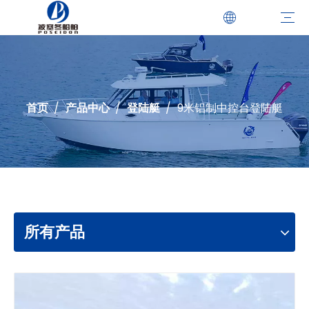
乘客船
潜水船
登陆艇
巡逻船
引航船
休闲船
游艇
双体船
钓鱼船
一站式解决方案
案例研究
优势
证书
视频
下载
首页
/
产品中心
/
登陆艇
/
9米铝制中控台登陆艇
所有产品