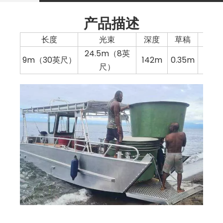
产品描述
长度
光束
深度
草稿
容
24.5m（8英
9m（30英尺）
142m
0.35m
300
尺）